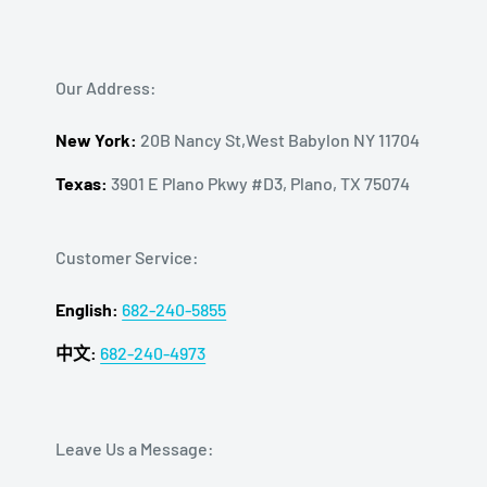
Our Address:
New York:
20B Nancy St,West Babylon NY 11704
Texas:
3901 E Plano Pkwy #D3, Plano, TX 75074
Customer Service:
English:
682-240-5855
中文:
682-240-4973
Leave Us a Message: