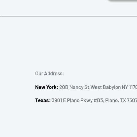
Our Address:
New York:
20B Nancy St,West Babylon NY 117
Texas:
3901 E Plano Pkwy #D3, Plano, TX 750