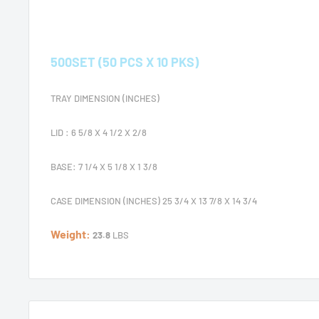
500SET (50 PCS X 10 PKS)
TRAY
DIMENSION (INCHES)
LID : 6 5/8 X 4 1/2 X 2/8
BASE: 7 1/4 X 5 1/8 X 1 3/8
CASE DIMENSION (INCHES) 25 3/4 X 13 7/8 X 14 3/4
Weight:
23.8
LBS