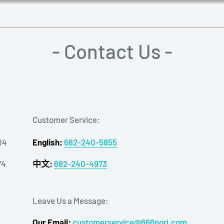
- Contact Us -
Customer Service:
04
English:
682-240-5855
74
中文:
682-240-4973
Leave Us a Message:
Our Email:
customerservice@666nori.com