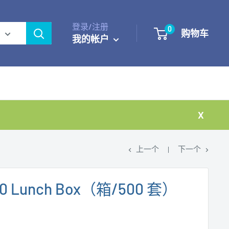
登录/注册
0
购物车
我的帐户
X
上一个
下一个
810 Lunch Box（箱/500 套）