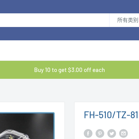
所有类别
Buy 10 to get $3.00 off each
FH-510/TZ-